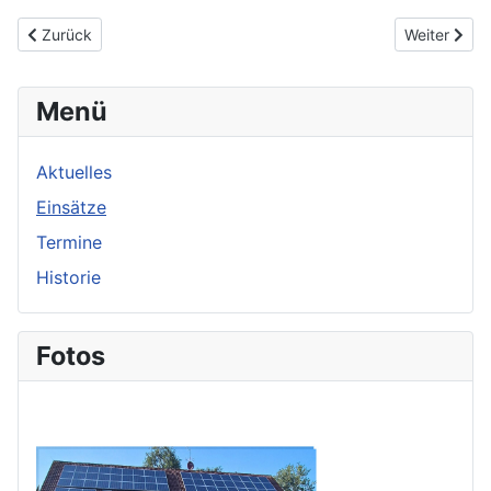
Vorheriger Beitrag: 🚒 20/2025 unbekannte Rauchentwicklung 
Nächster Bei
Zurück
Weiter
Menü
Aktuelles
Einsätze
Termine
Historie
Fotos